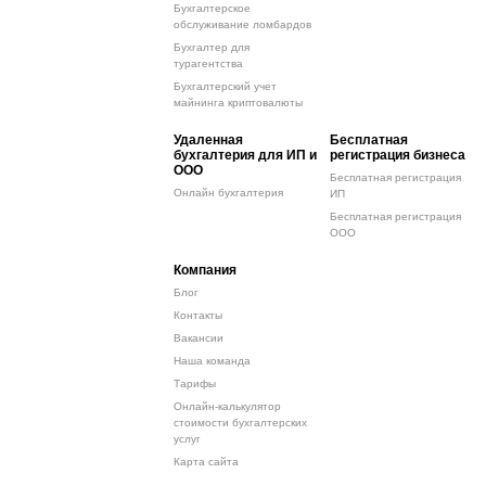
Бухгалтерское
обслуживание ломбардов
Бухгалтер для
турагентства
Бухгалтерский учет
майнинга криптовалюты
Удаленная
Бесплатная
бухгалтерия для ИП и
регистрация бизнеса
ООО
Бесплатная регистрация
Онлайн бухгалтерия
ИП
Бесплатная регистрация
ООО
Компания
Блог
Контакты
Вакансии
Наша команда
Тарифы
Онлайн-калькулятор
стоимости бухгалтерских
услуг
Карта сайта