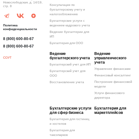
Новослободская, д. 14/19,
Консультации по
стр. 8
бухгалтерскому учету и
налогообложению
Бухгалтерские услуги с
Политика
ведением кадрового учета
конфиденциальности
Ведение бухгалтерии для
ИП
8 (800) 600-80-67
Бухгалтерия для ООО
8 (800) 600-80-67
Ведение
Ведение
СОУТ
бухгалтерского учета
управленческого
учета
Бухгалтерский учет для ИП
Управление финансами
Бухгалтерский учет для
Финансовый консалтинг
ООО
Построение финансовой
Восстановление учета
модели
Услуги финансового
директора
Бухгалтерские услуги
Бухгалтерия для
для сфер бизнеса
маркетплейсов
Бухгалтерия для гостиниц
и хостелов
Бухгалтерия для
таксопарков