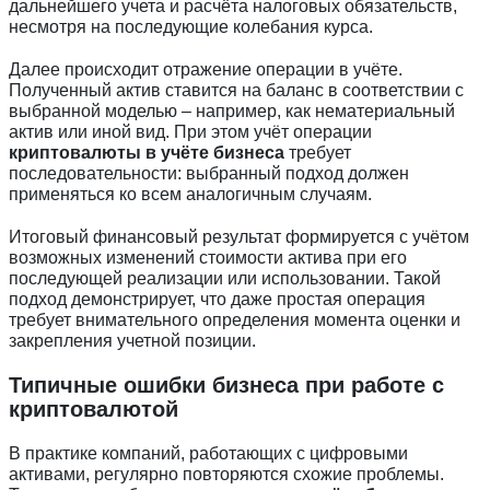
дальнейшего учета и расчёта налоговых обязательств,
несмотря на последующие колебания курса.
Далее происходит отражение операции в учёте.
Полученный актив ставится на баланс в соответствии с
выбранной моделью – например, как нематериальный
актив или иной вид. При этом учёт операции
Введите ваш номер телефона и мы вам
криптовалюты в учёте бизнеса
требует
перезвоним!
последовательности: выбранный подход должен
применяться ко всем аналогичным случаям.
Итоговый финансовый результат формируется с учётом
возможных изменений стоимости актива при его
Нажимая кнопку отправить я
последующей реализации или использовании. Такой
Принимаю
Политику конфиденциальности
подход демонстрирует, что даже простая операция
требует внимательного определения момента оценки и
Даю
Согласие на обработку персональных данных
закрепления учетной позиции.
Типичные ошибки бизнеса при работе с
криптовалютой
В практике компаний, работающих с цифровыми
активами, регулярно повторяются схожие проблемы.