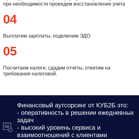
при необходимости проведем восстановление учета
04
Выплатим зарплаты, подключим ЭДО
05
Посчитаем налоги, сдадим отчёты, ответим на
требования налоговой.
Введите ваш номер телефона и мы вам
перезвоним!
Финансовый аутсорсинг от КУБ2Б это:
- оперативность в решении ежедневных
задач
Нажимая кнопку отправить я
- высокий уровень сервиса и
Принимаю
Политику конфиденциальности
взаимоотношений с клиентами