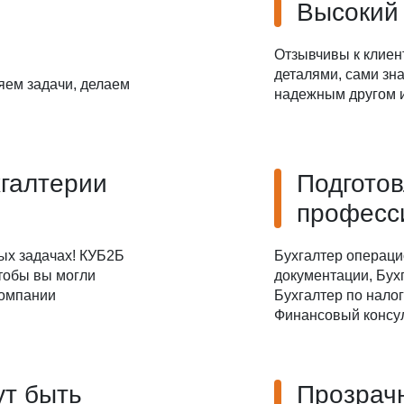
Высокий
Даю
Согласие на обработку персональных данных
Отзывчивы к клиен
деталями, сами зна
яем задачи, делаем
надежным другом и
хгалтерии
Подгото
професс
ых задачах! КУБ2Б
Бухгалтер операци
чтобы вы могли
документации, Бухг
компании
Бухгалтер по налог
Финансовый консул
ут быть
Прозрач