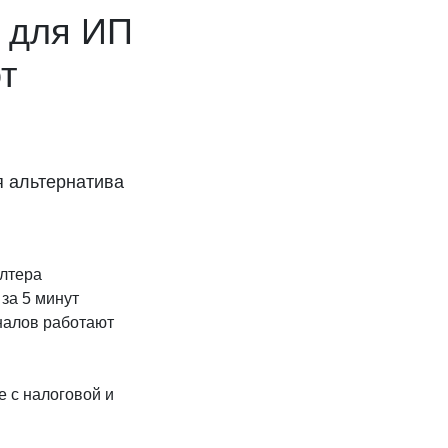
 для ИП
т
я альтернатива
алтера
за 5 минут
налов работают
 с налоговой и