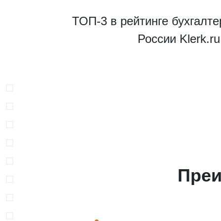
ТОП-3 в рейтинге бухгалте
России Klerk.r
В
Преи
Н