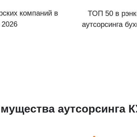
рских компаний в
ТОП 50 в рэнк
u 2026
аутсорсинга бу
ведите ваш номер телефона и мы вам перезвоним!
мущества аутсорсинга 
ажимая кнопку отправить я
Принимаю
Политику конфиденциальности