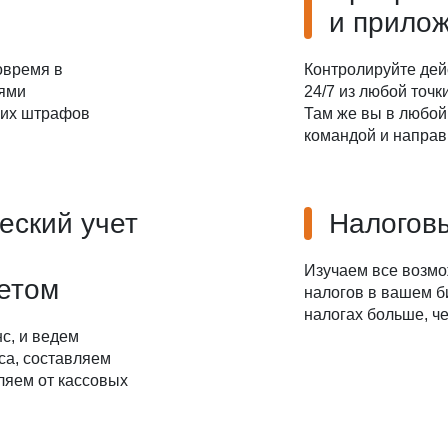
и прило
овремя в
Контролируйте дей
иями
24/7 из любой точ
ких штрафов
Там же вы в любой
командой и направ
еский учет
Налоговы
Изучаем все возм
четом
налогов в вашем б
налогах больше, че
с, и ведем
са, составляем
ляем от кассовых