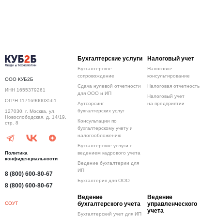
Бухгалтерские услуги
Налоговый учет
Бухгалтерское
Налоговое
сопровождение
консультирование
ООО КУБ2Б
Сдача нулевой отчетности
Налоговая отчетность
ИНН 1655379261
для ООО и ИП
Налоговый учет
ОГРН 1171690003561
Аутсорсинг
на предприятии
бухгалтерских услуг
127030, г. Москва, ул.
Новослободская, д. 14/19,
Консультации по
стр. 8
бухгалтерскому учету и
налогообложению
Бухгалтерские услуги с
Политика
ведением кадрового учета
конфиденциальности
Ведение бухгалтерии для
ИП
8 (800) 600-80-67
Бухгалтерия для ООО
8 (800) 600-80-67
Ведение
Ведение
СОУТ
бухгалтерского учета
управленческого
учета
Бухгалтерский учет для ИП