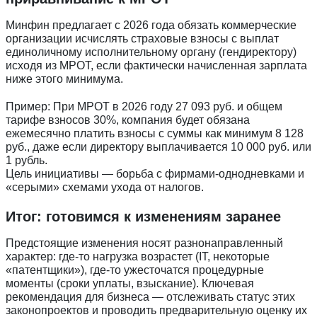
Введите ваш номер телефона и мы вам
Минфин предлагает с 2026 года обязать коммерческие
перезвоним!
организации исчислять страховые взносы с выплат
единоличному исполнительному органу (гендиректору)
исходя из МРОТ, если фактически начисленная зарплата
ниже этого минимума.
Нажимая кнопку отправить я
Пример: При МРОТ в 2026 году 27 093 руб. и общем
Принимаю
Политику конфиденциальности
тарифе взносов 30%, компания будет обязана
ежемесячно платить взносы с суммы как минимум 8 128
Даю
Согласие на обработку персональных данных
руб., даже если директору выплачивается 10 000 руб. или
1 рубль.
Цель инициативы — борьба с фирмами-однодневками и
«серыми» схемами ухода от налогов.
Итог: готовимся к изменениям заранее
Предстоящие изменения носят разнонаправленный
характер: где-то нагрузка возрастет (IT, некоторые
«патентщики»), где-то ужесточатся процедурные
моменты (сроки уплаты, взыскание). Ключевая
рекомендация для бизнеса — отслеживать статус этих
законопроектов и проводить предварительную оценку их