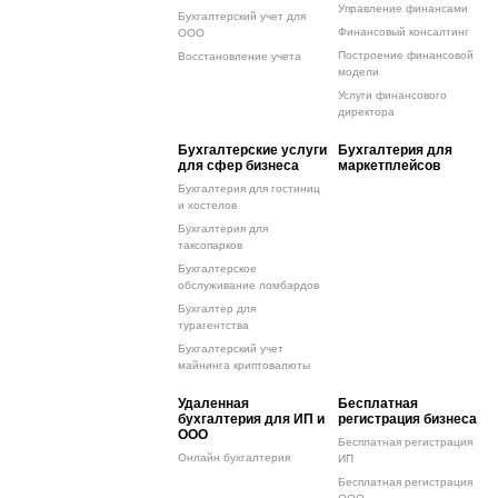
Управление финансами
Бухгалтерский учет для
Финансовый консалтинг
ООО
Построение финансовой
Восстановление учета
модели
Услуги финансового
директора
Бухгалтерские услуги
Бухгалтерия для
для сфер бизнеса
маркетплейсов
Бухгалтерия для гостиниц
и хостелов
Бухгалтерия для
таксопарков
Бухгалтерское
обслуживание ломбардов
Бухгалтер для
турагентства
Бухгалтерский учет
майнинга криптовалюты
Удаленная
Бесплатная
бухгалтерия для ИП и
регистрация бизнеса
ООО
Бесплатная регистрация
Онлайн бухгалтерия
ИП
Бесплатная регистрация