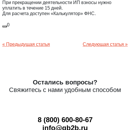
Принимаю
Политику конфиденциальности
При прекращении деятельности ИП взносы нужно
уплатить в течение 15 дней.
Даю
Согласие на обработку персональных данных
Для расчета доступен «Калькулятор» ФНС.
0
Навигация
« Предыдущая статья
Следующая статья »
по
записям
Остались вопросы?
Свяжитесь с нами удобным способом
8 (800) 600-80-67
info@qb2b.ru