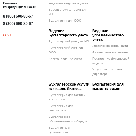
Политика
ведением кадрового учета
конфиденциальности
Ведение бухгалтерии для
ИП
8 (800) 600-80-67
Бухгалтерия для ООО
8 (800) 600-80-67
Ведение
Ведение
СОУТ
бухгалтерского учета
управленческого
учета
Бухгалтерский учет для ИП
Управление финансами
Бухгалтерский учет для
Финансовый консалтинг
ООО
Построение финансовой
Восстановление учета
модели
Услуги финансового
директора
Бухгалтерские услуги
Бухгалтерия для
для сфер бизнеса
маркетплейсов
Бухгалтерия для гостиниц
и хостелов
Бухгалтерия для
таксопарков
Бухгалтерское
обслуживание ломбардов
Бухгалтер для
турагентства