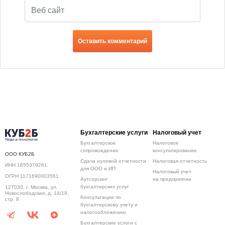
Бухгалтерские услуги
Налоговый учет
Бухгалтерское
Налоговое
сопровождение
консультирование
ООО КУБ2Б
Сдача нулевой отчетности
Налоговая отчетность
ИНН 1655379261
для ООО и ИП
Налоговый учет
ОГРН 1171690003561
Аутсорсинг
на предприятии
бухгалтерских услуг
127030, г. Москва, ул.
Новослободская, д. 14/19,
Консультации по
стр. 8
бухгалтерскому учету и
налогообложению
Бухгалтерские услуги с