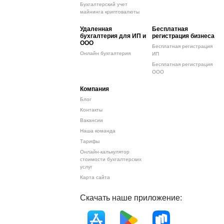
Бухгалтерский учет
майнинга криптовалюты
Удаленная
Бесплатная
бухгалтерия для ИП и
регистрация бизнеса
ООО
Бесплатная регистрация
Онлайн бухгалтерия
ИП
Бесплатная регистрация
ООО
Компания
Блог
Контакты
Вакансии
Наша команда
Тарифы
Онлайн-калькулятор
стоимости бухгалтерских
услуг
Карта сайта
Скачать наше приложение: