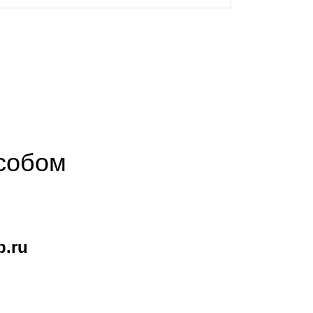
собом
b.ru