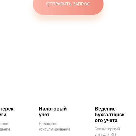
терск
Налоговый
Ведение
уги
учет
бухгалтерск
ого учета
рское
Налоговое
Бухгалтерский
дение
консультирование
учет для ИП