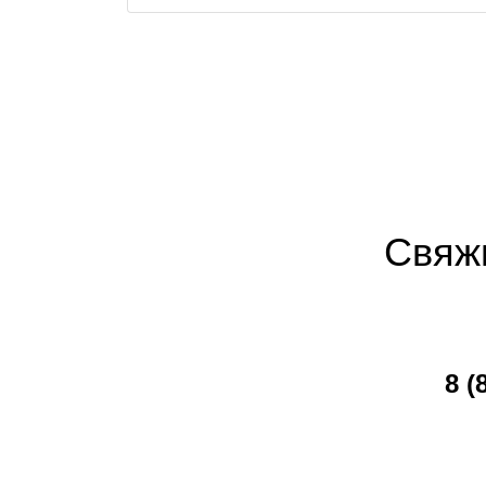
записям
В
Н
Свяж
8 (