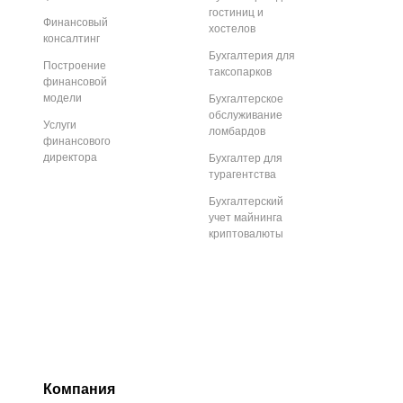
гостиниц и
Финансовый
хостелов
консалтинг
Бухгалтерия для
Построение
таксопарков
финансовой
модели
Бухгалтерское
обслуживание
Услуги
ломбардов
финансового
директора
Бухгалтер для
турагентства
Бухгалтерский
учет майнинга
криптовалюты
Компания