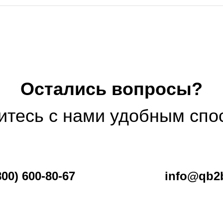
ведите ваш номер телефона и мы вам перезвоним!
ажимая кнопку отправить я
Остались вопросы?
Принимаю
Политику конфиденциальности
итесь с нами удобным спо
Даю
Согласие на обработку персональных данных
800) 600-80-67
info@qb2