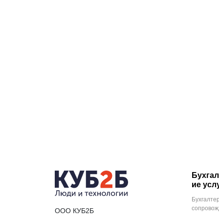
Бухгал
ие усл
Бухгалте
сопровож
ООО КУБ2Б