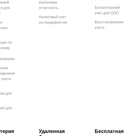
левой
Налоговая
Бухгалтерский
ти для
отчетность
учет для ООО
П
Налоговый учет
Восстановление
нг
на предприятии
учета
рских
ации по
рскому
ложению
рские
ведением
 учета
рии для
рия для
терия
Удаленная
Бесплатная