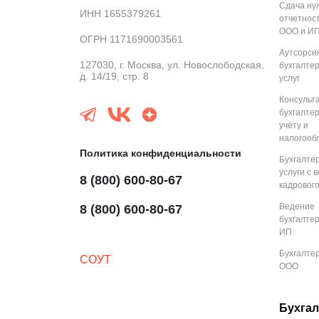
Сдача ну
ИНН 1655379261
отчетнос
ООО и И
ОГРН 1171690003561
Аутсорси
127030, г. Москва, ул. Новослободская,
бухгалте
д. 14/19, стр. 8
услуг
Консульт
бухгалте
учету и
налогооб
Политика конфиденциальности
Бухгалте
услуги с 
8 (800) 600-80-67
кадрового
Ведение
8 (800) 600-80-67
бухгалте
ИП
Бухгалте
СОУТ
ООО
Бухгал