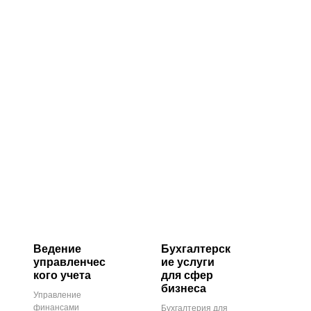
Ведение
Бухгалтерск
управленчес
ие услуги
кого учета
для сфер
бизнеса
Управление
финансами
Бухгалтерия для